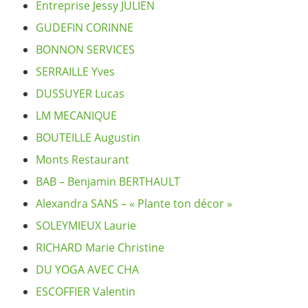
Entreprise Jessy JULIEN
GUDEFIN CORINNE
Infos utiles
BONNON SERVICES
Vivre à Larajasse
SERRAILLE Yves
DUSSUYER Lucas
Tourisme et patrimoine
LM MECANIQUE
BOUTEILLE Augustin
Contact
Monts Restaurant
BAB – Benjamin BERTHAULT
Actualités
Alexandra SANS – « Plante ton décor »
SOLEYMIEUX Laurie
Articles de presse
RICHARD Marie Christine
Agenda
DU YOGA AVEC CHA
ESCOFFIER Valentin
Annuaire