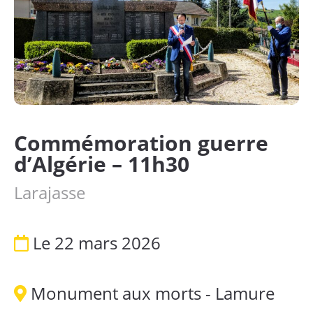
Infos utiles
Vivre à Larajasse
Tourisme et patrimoine
Contact
Commémoration guerre
d’Algérie – 11h30
Actualités
Larajasse
Articles de presse
Le 22 mars 2026
Agenda
Monument aux morts - Lamure
Annuaire