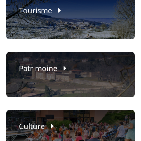
Tourisme
La Mairie
Infos utiles
Vivre à Larajasse
Tourisme et patrimoine
Patrimoine
Contact
Actualités
Articles de presse
Culture
Agenda