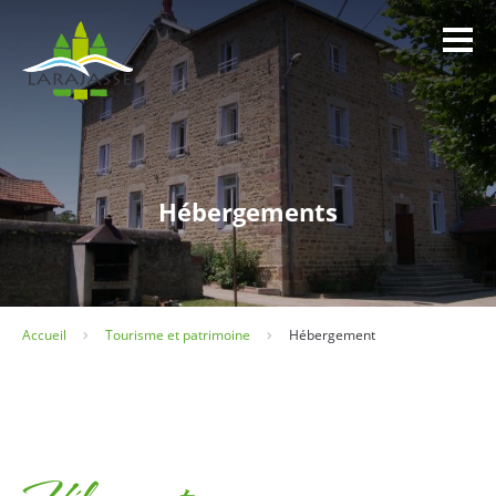
Panneau de gestion des cookies
Hébergements
Accueil
Tourisme et patrimoine
Hébergement
La Mairie
Infos utiles