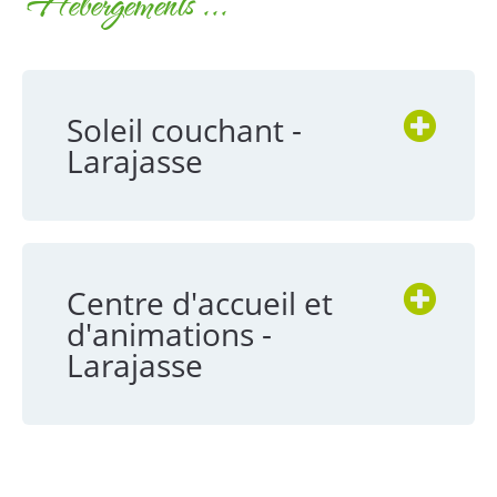
Hébergements ...
Vivre à Larajasse
Tourisme et patrimoine
Contact
Soleil couchant -
Larajasse
Actualités
Articles de presse
Centre d'accueil et
Agenda
d'animations -
Larajasse
Annuaire