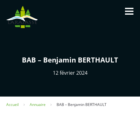
Panneau de gestion des cookies
BAB – Benjamin BERTHAULT
La Mairie
12 février 2024
Infos utiles
Vivre à Larajasse
Accueil
Annuaire
BAB – Benjamin BERTHAULT
Tourisme et patrimoine
Contact