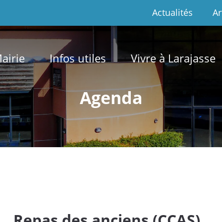
Actualités
Ar
airie
Infos utiles
Vivre à Larajasse
Agenda
Repas des anciens (CCAS)