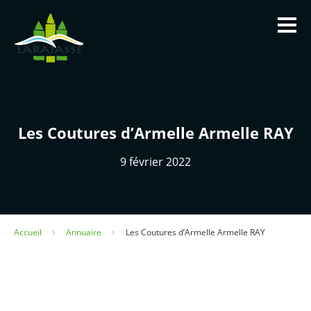
Panneau de gestion des cookies
Les Coutures d’Armelle Armelle RAY
La Mairie
9 février 2022
Infos utiles
Vivre à Larajasse
Accueil
Annuaire
Les Coutures d’Armelle Armelle RAY
Tourisme et patrimoine
Contact