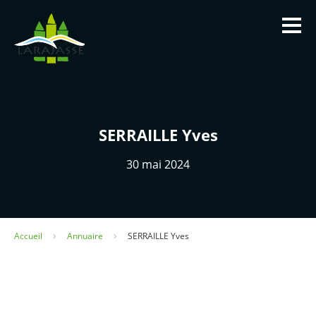
Panneau de gestion des cookies
SERRAILLE Yves
La Mairie
30 mai 2024
Infos utiles
Vivre à Larajasse
Accueil
Annuaire
SERRAILLE Yves
Tourisme et patrimoine
Contact