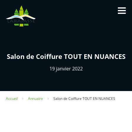
Panneau de gestion des cookies
Salon de Coiffure TOUT EN NUANCES
La Mairie
19 janvier 2022
Infos utiles
Vivre à Larajasse
Accueil
Annuaire
Salon de Coiffure TOUT EN NUANCES
Tourisme et patrimoine
Contact