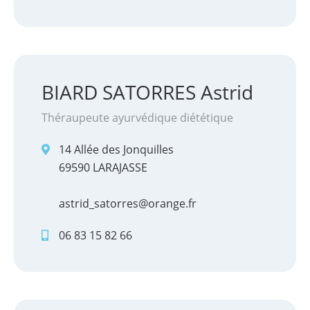
BIARD SATORRES Astrid
Théraupeute ayurvédique diététique
14 Allée des Jonquilles
69590 LARAJASSE
astrid_satorres@orange.fr
06 83 15 82 66