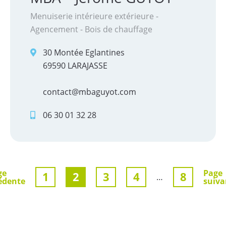
Menuiserie intérieure extérieure -
Agencement - Bois de chauffage
30 Montée Eglantines
69590 LARAJASSE
contact@mbaguyot.com
06 30 01 32 28
ge
Page
1
2
3
4
8
…
édente
suiva