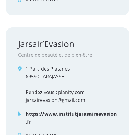
Tourisme et patrimoine
Contact
Jarsair’Evasion
Actualités
Centre de beauté et de bien-être
Articles de presse
1 Parc des Platanes
69590 LARAJASSE
Agenda
Rendez-vous : planity.com
Annuaire
jarsairevasion@gmail.com
https://www.institutjarasaireevasion
.fr