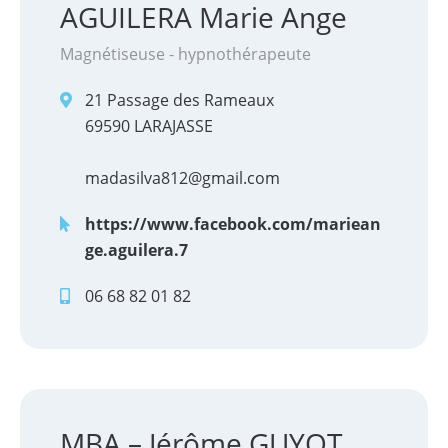
AGUILERA Marie Ange
Magnétiseuse - hypnothérapeute
21 Passage des Rameaux
69590 LARAJASSE
madasilva812@gmail.com
https://www.facebook.com/mariean
ge.aguilera.7
06 68 82 01 82
MBA – Jérôme GUYOT